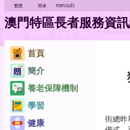
的
繁體
简体
PORTUGUÊS
位
澳門特區長者服務資訊
置
跳
首頁
至
簡介
內
容
養老保障機制
學習
街總昨
健康
儀式，