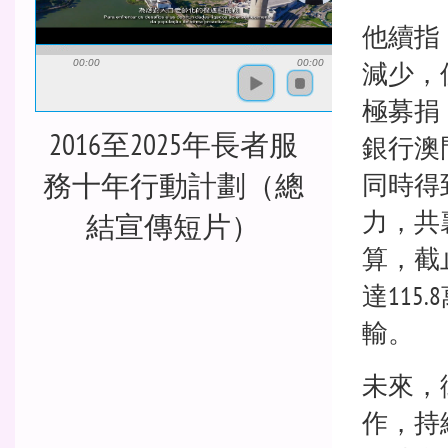
他續指
減少，
00:00
00:00
極募捐
2016至2025年長者服
銀行澳
同時得
務十年行動計劃（總
力，共
結宣傳短片）
算，截
達11
輸。
未來，
作，持