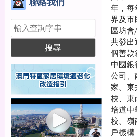
聯絡我們
年，每
界及市
搜
區坊會
尋
共發出
搜尋
個善款
中國銀
公司、
家、東
校、東
培道中
校、嶺
戶機構