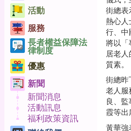
活動
街總表
熱心人
服務
行、中
長者權益保障法
將以「
律制度
居老人
質素。
優惠
街總昨
新聞
老人服
新聞消息
良、監
活動訊息
霞等出
福利政策資訊
黃華強