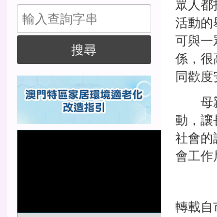
聯絡我們
眾人都
活動的
搜
可與一
係，很
尋
搜尋
同歡度
母親會
動，讓
社會的
會工作
轉載自