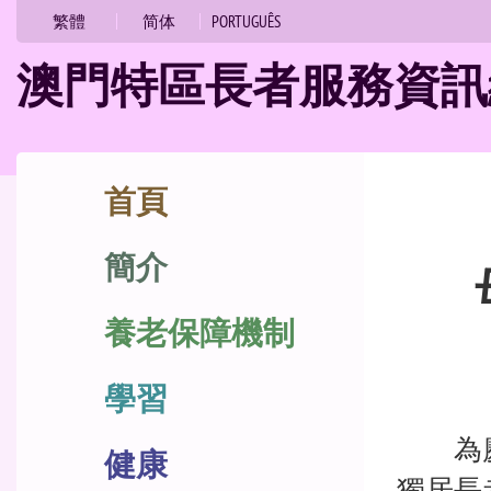
的
繁體
简体
PORTUGUÊS
位
澳門特區長者服務資訊
置
跳
首頁
至
簡介
內
容
養老保障機制
學習
為慶祝
健康
獨居長