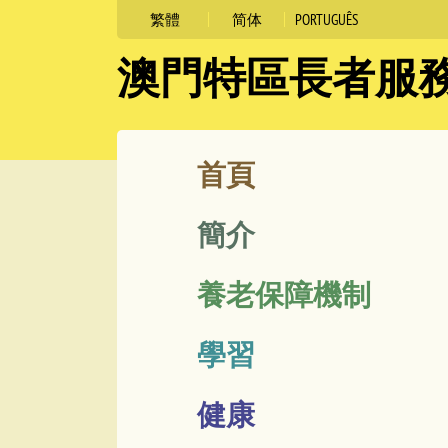
繁體
简体
PORTUGUÊS
澳門特區長者服
跳
首頁
至
簡介
內
容
養老保障機制
學習
健康