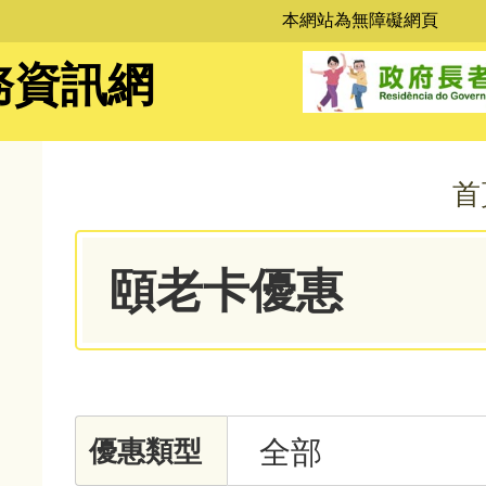
本網站為無障礙網頁
位
務資訊網
置
首
頤老卡優惠
優
全部
優惠類型
惠