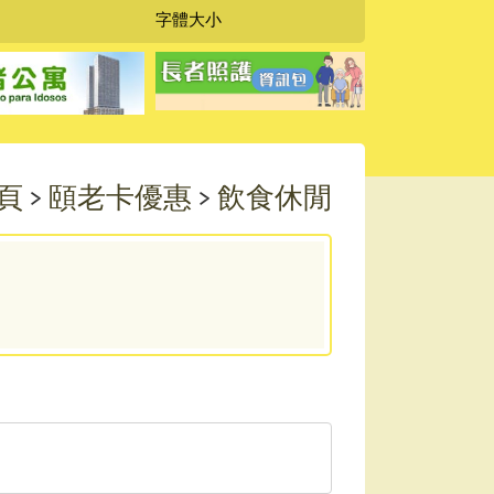
字
字
字體大小
字
型
型
型
大
大
大
小：
小：
小：
較
原
最
大
設
大
定
頁
>
頤老卡優惠
>
飲食休閒