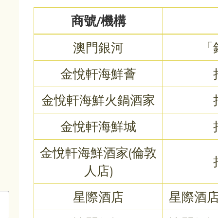
類
商號/機構
型
澳門銀河
「
金悅軒海鮮薈
金悅軒海鮮火鍋酒家
金悅軒海鮮城
金悅軒海鮮酒家(倫敦
人店)
星際酒店
星際酒