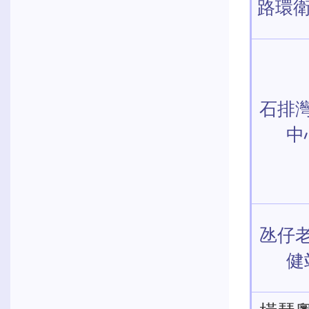
路環
石排
中
氹仔
健