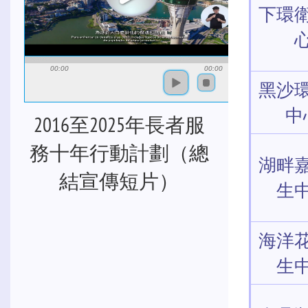
下環
00:00
00:00
黑沙
中
2016至2025年長者服
務十年行動計劃（總
湖畔
結宣傳短片）
生
海洋
生