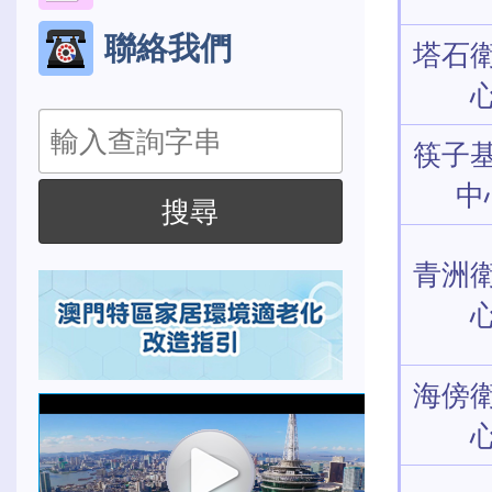
聯絡我們
塔石
搜
筷子
尋
中
搜尋
青洲
海傍