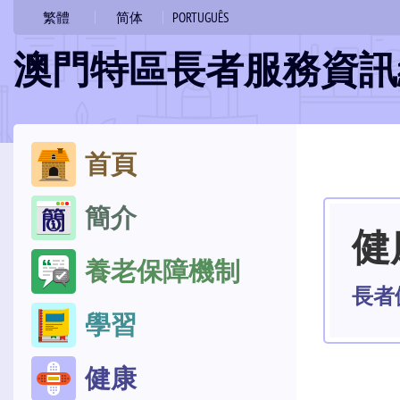
的
繁體
简体
PORTUGUÊS
位
澳門特區長者服務資訊
置
跳
首頁
至
簡介
內
健
容
養老保障機制
長者
學習
健康