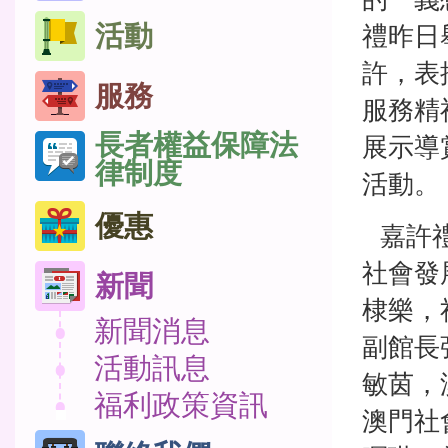
活動
禮昨日
許，表
服務
服務精
長者權益保障法
展示導
律制度
活動。
優惠
嘉許禮
社會發
新聞
棣樂，
新聞消息
副館長
活動訊息
敏茵，
福利政策資訊
澳門社