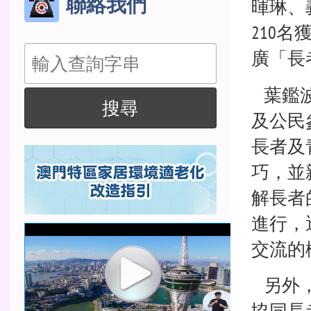
聯絡我們
暉琳、
210
搜
廣「長
尋
葉鑑波
搜尋
及公民
長者及
巧，並
解長者
進行，
交流的
另外，
協同長