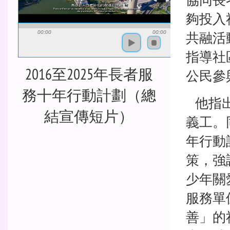
夠投入
共融活
00:00
00:00
指導社
2016至2025年長者服
公民參
務十年行動計劃（總
他指出
結宣傳短片）
義工。
年行動
策，強
少年關
服務單
善」的