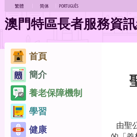
的
繁體
简体
PORTUGUÊS
位
澳門特區長者服務資訊
置
跳
首頁
至
簡介
內
容
養老保障機制
學習
由聖公
健康
的「義想