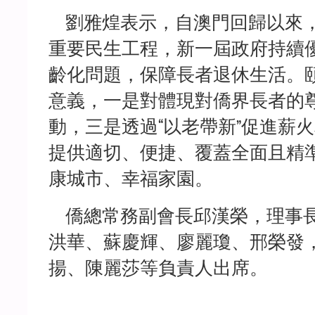
劉雅煌表示，自澳門回歸以來，
重要民生工程，新一屆政府持續
齡化問題，保障長者退休生活。
意義，一是對體現對僑界長者的
動，三是透過“以老帶新”促進薪
提供適切、便捷、覆蓋全面且精
康城市、幸福家園。
僑總常務副會長邱漢榮，理事長
洪華、蘇慶輝、廖麗瓊、邢榮發
揚、陳麗莎等負責人出席。