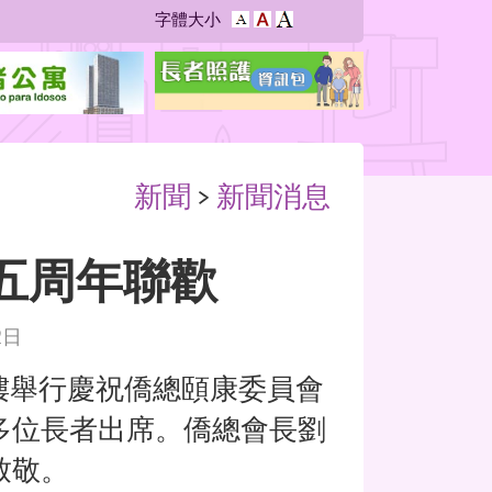
字
字
字體大小
字
型
型
型
大
大
大
小：
小：
小：
較
原
最
大
設
大
定
新聞
>
新聞消息
五周年聯歡
2日
舉行慶祝僑總頤康委員會
多位長者出席。僑總會長劉
致敬。