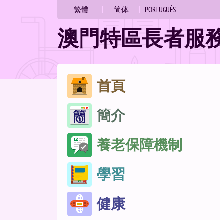
繁體
简体
PORTUGUÊS
澳門特區長者服
跳
首頁
至
簡介
內
容
養老保障機制
學習
健康