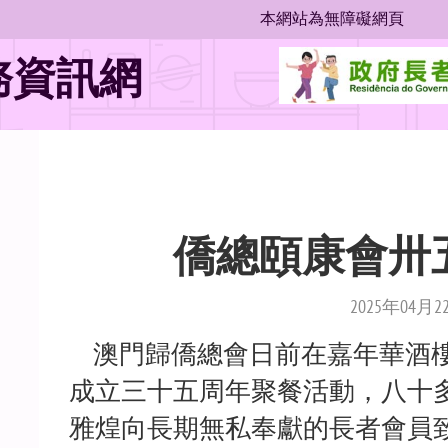
本網站為無障礙網頁
位
務資訊網
置
僑總頤康會卅
2025年04月2
澳門歸僑總會日前在嘉年華酒樓
成立三十五周年聚餐活動，八十
雅煌向長期無私奉獻的長者會員