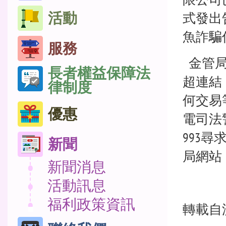
活動
式發出
魚詐騙
服務
金管局
長者權益保障法
超連結
律制度
何交易
優惠
電司法警
993
新聞
局網站（ 
新聞消息
活動訊息
福利政策資訊
轉載自