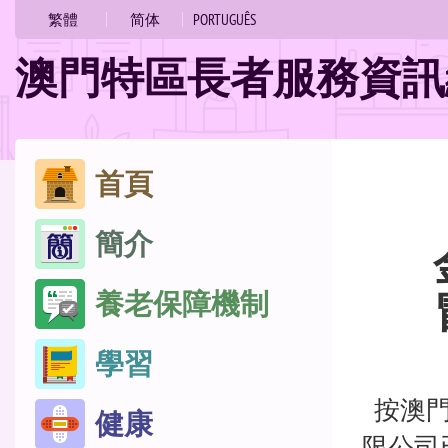
的
繁體
简体
PORTUGUÊS
位
澳門特區長者服務資訊
置
跳
首頁
至
簡介
內
容
養老保障機制
學習
按澳門
健康
限公司已