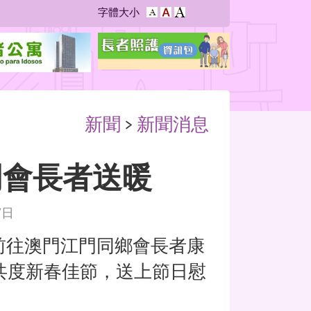
字
字
字體大小
字
型
型
型
大
大
大
小：
小：
小：
較
原
最
大
設
大
定
新聞
>
新聞消息
門會長者送暖
7日
往澳門江門同鄉會長者康
共度新春佳節，送上節日慰