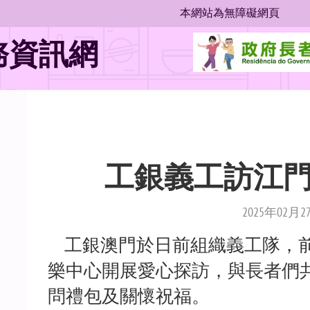
本網站為無障礙網頁
位
務資訊網
置
工銀義工訪江
2025年02月2
工銀澳門於日前組織義工隊，前
樂中心開展愛心探訪，與長者們
問禮包及關懷祝福。