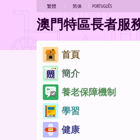
繁體
简体
PORTUGUÊS
澳門特區長者服
跳
首頁
至
簡介
內
容
養老保障機制
學習
健康