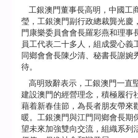
工銀澳門董事長高明，中國工商
瑩，工銀澳門副行政總裁龔光慶
門康樂委員會會長羅彩燕和理事
員工代表二十多人，組成愛心義
同鄉會會長陳少清、秘書長謝婉
待。
高明致辭表示，工銀澳門一直堅
建設澳門的經營理念，積極履行
藉着新春佳節，為長者朋友帶來
暖。工銀澳門與江門同鄉會長期
望未來加強雙向交流，組織系列