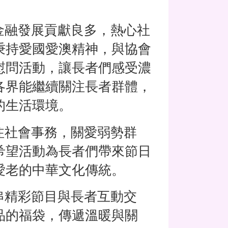
融發展貢獻良多，熱心社
秉持愛國愛澳精神，與協會
慰問活動，讓長者們感受濃
各界能繼續關注長者群體，
的生活環境。
社會事務，關愛弱勢群
希望活動為長者們帶來節日
愛老的中華文化傳統。
精彩節目與長者互動交
品的福袋，傳遞溫暖與關