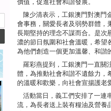
價值，促進社會和諧發展。
陳少清表示，工銀澳門對澳門金
會事務，關愛長者及弱勢群體，
長期堅持的理念不謀而合。是次
濃的節日氛圍和社會溫暖，希望
為他們創造一個更加溫馨、和諧
羅彩燕提到，工銀澳門一直關注
體，為推動社會和諧不遺餘力，
的溫暖和歡樂，向社會宣揚護老
活動當日，義工們安排了一連串
流，為長者送上裝有糧油及營養