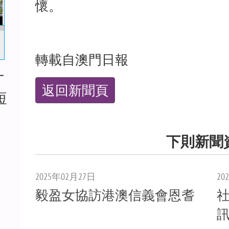
懷。
轉載自澳門日報
十
返回新聞頁
短
下則新聞
2025年02月27日
20
毅盈女協訪港澳信義會恩耆