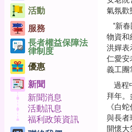
活動
氣氛歡
“新春
服務
物資和
長者權益保障法
洪嬋表
律制度
仁愛安
優惠
義工團
新聞
過程中
拜年。
新聞消息
《白蛇
活動訊息
與長者
福利政策資訊
開懷大