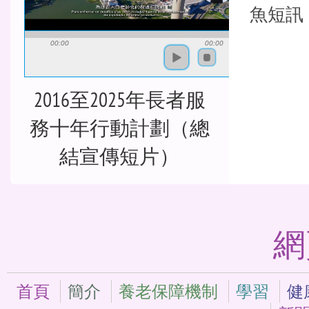
魚短訊
00:00
00:00
2016至2025年長者服
務十年行動計劃（總
結宣傳短片）
網
首頁
簡介
養老保障機制
學習
健