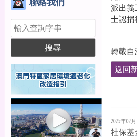
聯絡我們
派出義
士認捐
搜
尋
搜尋
轉載自
返回
2025年02月
社保基