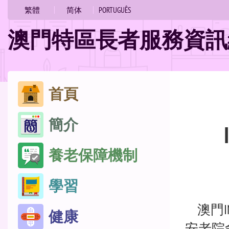
的
繁體
简体
PORTUGUÊS
位
澳門特區長者服務資訊
置
跳
首頁
至
簡介
內
容
養老保障機制
學習
澳門I
健康
安老院