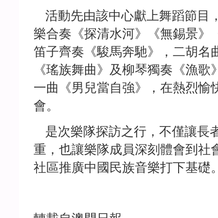
活動先由該中心獻上舞蹈節目，
樂合奏《探清水河》《無錫景》
笛子齊奏《駿馬奔馳》，二胡名
《瑤族舞曲》及柳琴獨奏《漁歌
一曲《男兒當自強》，在熱烈愉
會。
是次樂隊探訪之行，不僅讓長者
重，也讓樂隊成員深刻體會到社
社區推廣中國民族音樂打下基礎
轉載自澳門日報