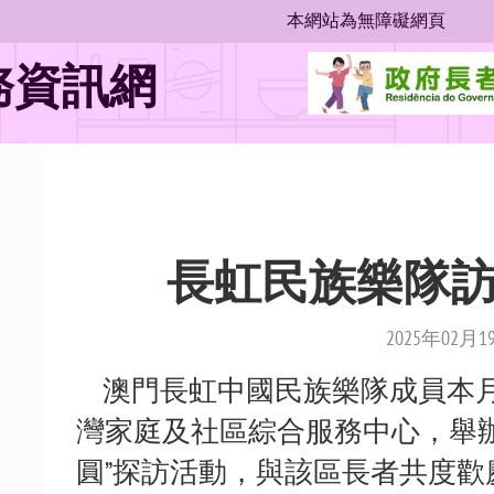
本網站為無障礙網頁
位
務資訊網
置
長虹民族樂隊
2025年02月1
澳門長虹中國民族樂隊成員本月
灣家庭及社區綜合服務中心，舉
圓”探訪活動，與該區長者共度歡