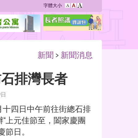
字
字
字體大小
字
型
型
型
大
大
大
小：
小：
小：
較
原
最
大
設
大
定
新聞
>
新聞消息
訪石排灣長者
9日
十四日中午前往街總石排
辦“上元佳節至，闔家慶團
慶節日。