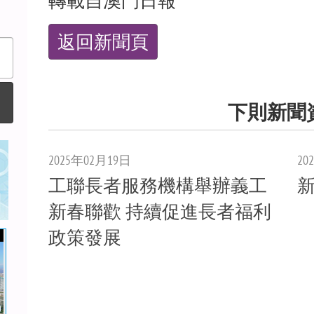
返回新聞頁
下則新聞
2025年02月19日
20
工聯長者服務機構舉辦義工
新春聯歡 持續促進長者福利
政策發展