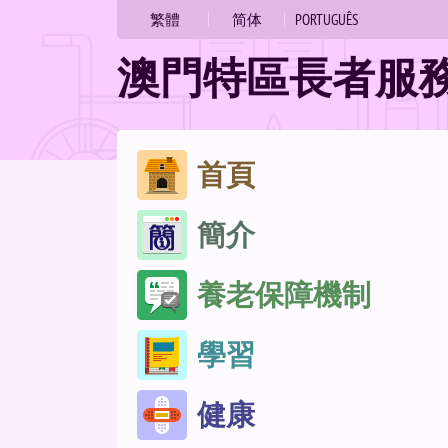
繁體
简体
PORTUGUÊS
澳門特區長者服
跳
首頁
至
簡介
內
容
養老保障機制
學習
健康