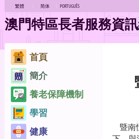
的
繁體
简体
PORTUGUÊS
位
澳門特區長者服務資訊
置
跳
首頁
至
簡介
內
容
養老保障機制
學習
暨南恆
健康
下，與