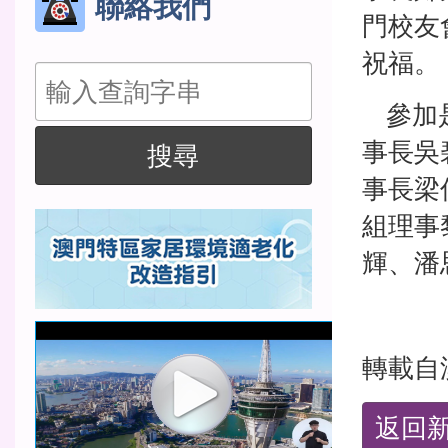
聯絡我們
門校友
祝福。
搜
參加是
尋
事長吳
搜尋
事長梁
組理事
輝、潘
轉載自
返回