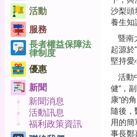
活動
沙梨頭
養生知
服務
暨南大
長者權益保障法
起源於
律制度
堅持愛
優惠
活動中
新聞
健”，
康”的
新聞消息
隨後，
活動訊息
用的簡
福利政策資訊
事長鄭