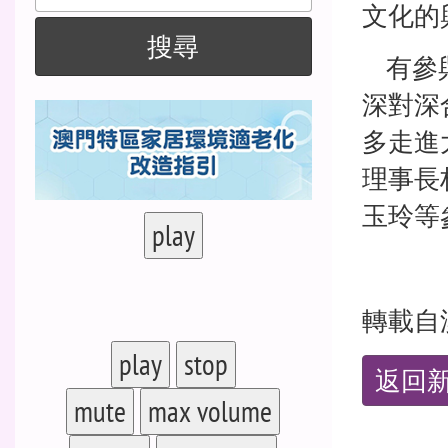
尋
文化的
搜尋
有參與
深對深
多走進
理事長
玉玲等
play
轉載自
play
stop
返回
mute
max volume