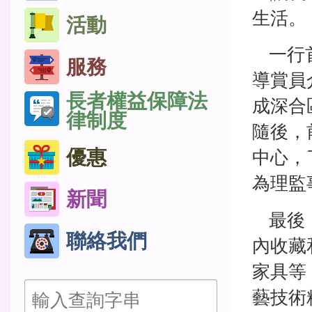
生活。
活動
一行首
服務
導賞員
長者權益保障法
成深合
律制度
隨後，
優惠
中心，
為理監
新聞
最後，
聯絡我們
內收藏
家具等
搜
藝技術