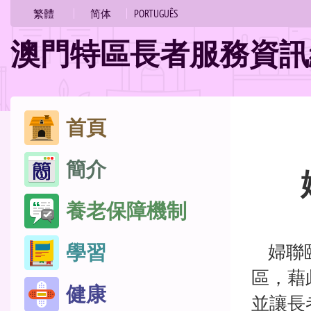
的
繁體
简体
PORTUGUÊS
位
澳門特區長者服務資訊
置
跳
首頁
至
簡介
內
容
養老保障機制
婦聯頤
學習
區，藉
健康
並讓長