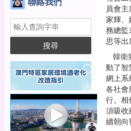
聯絡我們
員會主
家輝、
搜
務總監
尋
思等出
搜尋
韓衛致
動了智
網上系
各社會
行。相
須吸收
續朝向