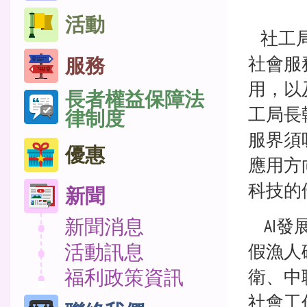
活動
社工局
社會服
服務
用，以
長者權益保障法
工局長
律制度
服界須
優惠
應用方
科技的
新聞
新聞消息
AI發
活動訊息
假漁人
福利政策資訊
衛、中
社會工