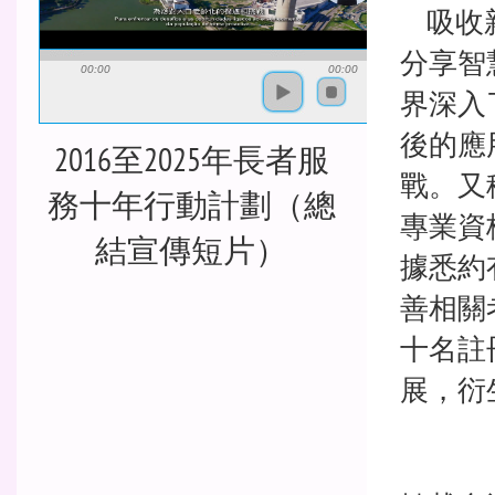
吸收新
分享智
00:00
00:00
界深入
後的應
2016至2025年長者服
戰。又
務十年行動計劃（總
專業資
結宣傳短片）
據悉約
善相關
十名註
展，衍