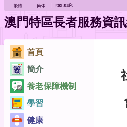
的
繁體
简体
PORTUGUÊS
位
澳門特區長者服務資訊
置
跳
首頁
至
簡介
內
容
養老保障機制
學習
健康