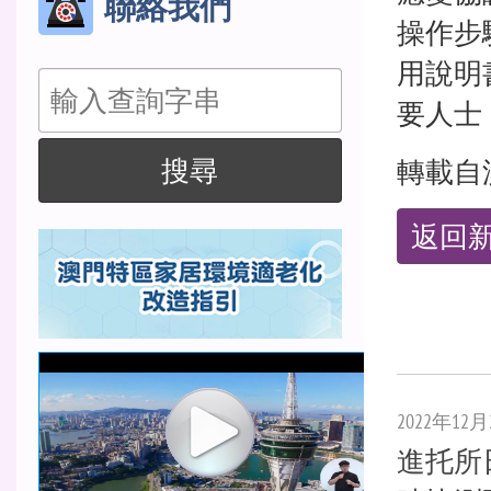
聯絡我們
操作步
用說明
搜
要人士
尋
搜尋
轉載自
返回
2022年12月
進托所