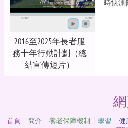
時快測
00:00
00:00
2016至2025年長者服
務十年行動計劃（總
結宣傳短片）
網
首頁
簡介
養老保障機制
學習
健