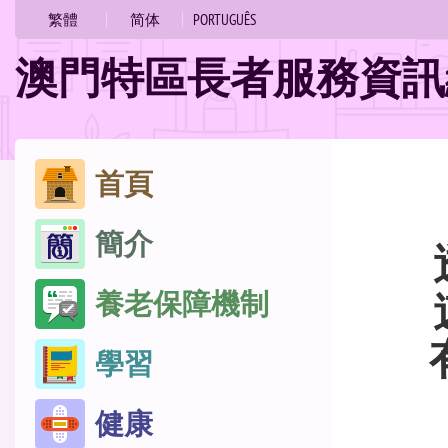
的
繁體
简体
PORTUGUÊS
位
澳門特區長者服務資訊
置
跳
首頁
至
簡介
內
容
養老保障機制
學習
健康