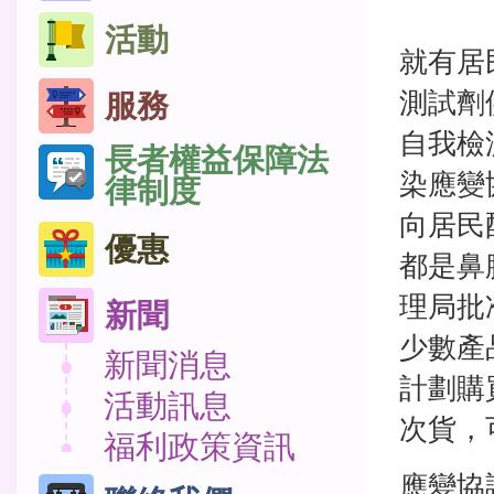
活動
就有居
測試劑
服務
自我檢
長者權益保障法
染應變
律制度
向居民
優惠
都是鼻
理局批
新聞
少數產
新聞消息
計劃購
活動訊息
次貨，
福利政策資訊
應變協