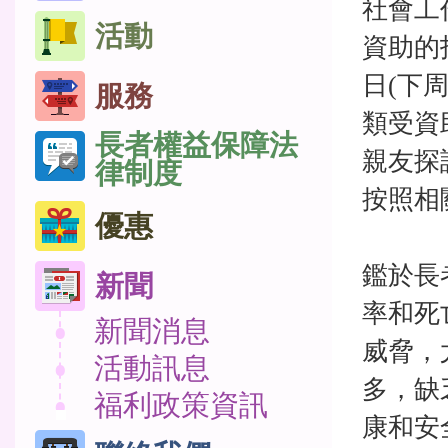
社會工
活動
資助的
日(下
服務
類受資
長者權益保障法
親友探
律制度
按照相
優惠
鑑於長
新聞
率和死
新聞消息
威脅，
活動訊息
多，缺
福利政策資訊
康和安