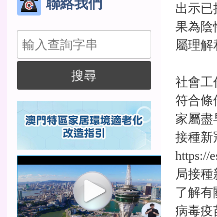
聯絡我們
出示已
果為陰
搜
屬理解
尋
搜尋
社會工
符合條
家屬盡
接種新
https:
局接種
了解有
病毒疫