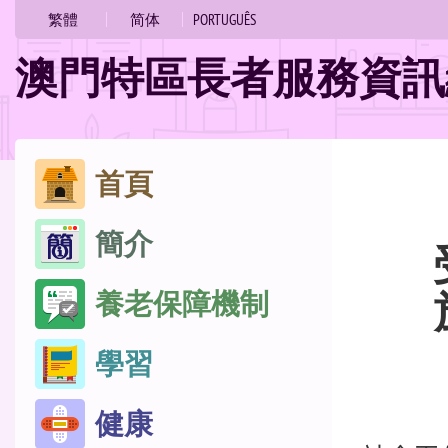
的
繁體
简体
PORTUGUÊS
位
澳門特區長者服務資訊
置
跳
首頁
至
簡介
內
容
養老保障機制
學習
健康