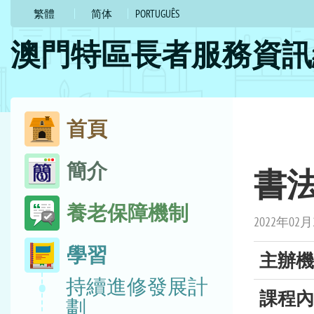
的
繁體
简体
PORTUGUÊS
位
澳門特區長者服務資訊
置
跳
首頁
至
簡介
書法
內
容
養老保障機制
2022年02月
學習
主辦機
持續進修發展計
課程內
劃