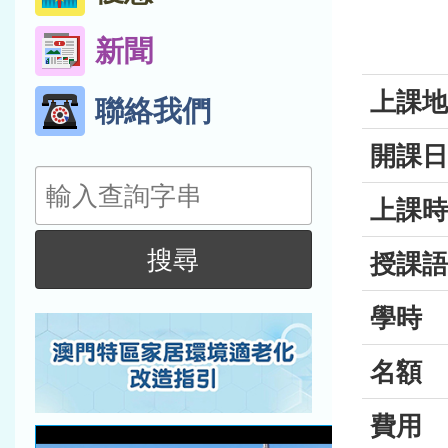
新聞
上課地
聯絡我們
開課日
搜
上課時
尋
搜尋
授課語
學時
名額
費用