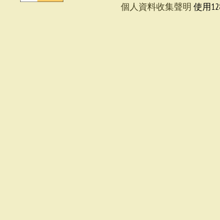
個人資料收集聲明
使用12