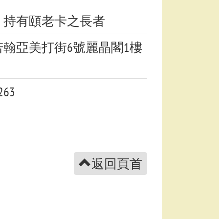
：持有頤老卡之長者
若翰亞美打街6號麗晶閣1樓
263
返回頁首