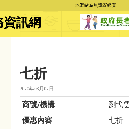
本網站為無障礙網頁
位
務資訊網
置
七折
2020年08月02日
商號/機構
劉弋
優惠內容
七折