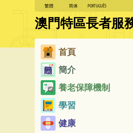
繁體
简体
PORTUGUÊS
澳門特區長者服
跳
首頁
至
簡介
內
容
養老保障機制
學習
健康