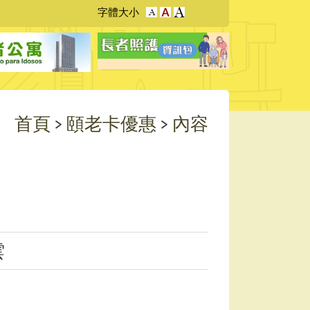
字
字
字體大小
字
型
型
型
大
大
大
小：
小：
小：
較
原
最
大
設
大
定
首頁
>
頤老卡優惠
>
內容
雲